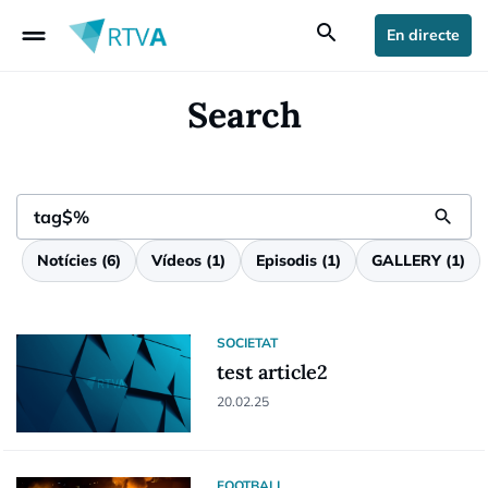
drag_handle
search
En directe
Search
search
Notícies
(
6
)
Vídeos
(
1
)
Episodis
(
1
)
GALLERY
(
1
)
SOCIETAT
test article2
20.02.25
FOOTBALL