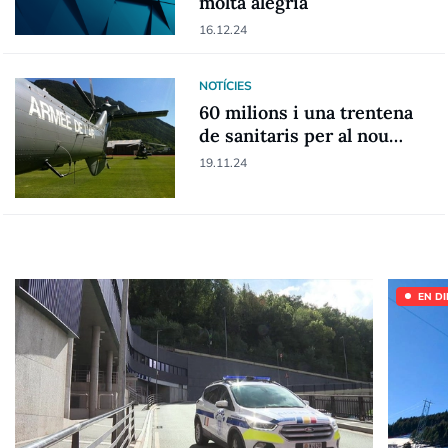
molta alegria
16.12.24
NOTÍCIES
60 milions i una trentena
de sanitaris per al nou
hospital
19.11.24
EN D