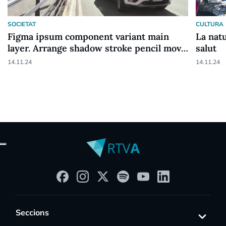
SOCIETAT
CULTURA
Figma ipsum component variant main
La natu
layer. Arrange shadow stroke pencil move
salut
object follower.
14.11.24
14.11.24
Seccions