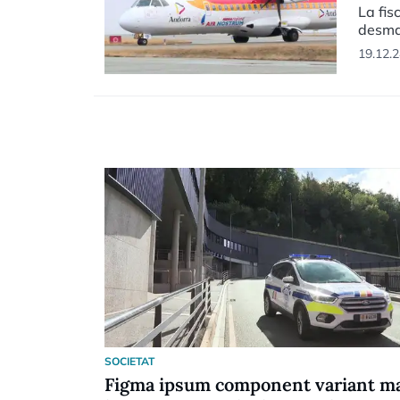
La fis
desman
19.12.2
SOCIETAT
Figma ipsum component variant m