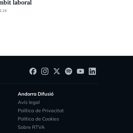
àmbit laboral
2024 1ªPa
1.24
15.11.24
Andorra Difusió
Avís legal
Política de Privacitat
Política de Cookies
Sobre RTVA