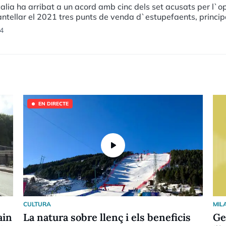
calia ha arribat a un acord amb cinc dels set acusats per l
tellar el 2021 tres punts de venda d`estupefaents, princip
4
EN DIRECTE
play_arrow
CULTURA
MIL
ain
La natura sobre llenç i els beneficis
Ge