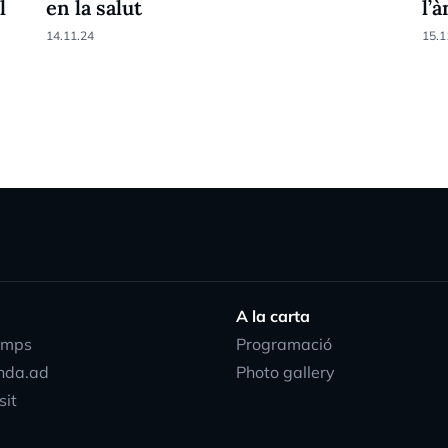
l
en la salut
l’
14.11.24
15.1
A la carta
emps
Programació
nda.ad
Photo gallery
sit