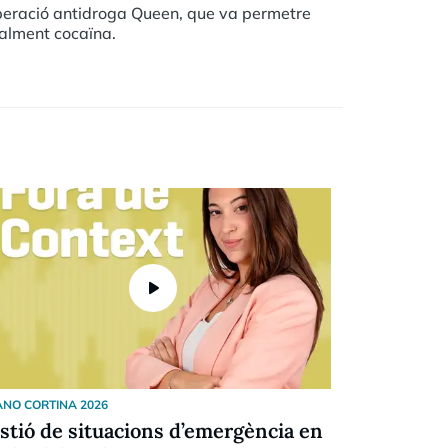
`operació antidroga Queen, que va permetre
alment cocaïna.
play_arrow
ANO CORTINA 2026
OLYMPIC GAME
stió de situacions d’emergència en
La Compan