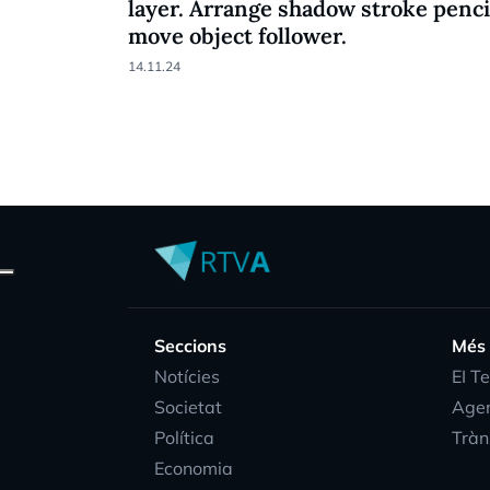
layer. Arrange shadow stroke penci
move object follower.
14.11.24
Seccions
Més
Notícies
EI T
Societat
Age
Política
Tràn
Economia