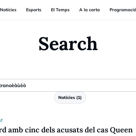
Notícies
Esports
EI Temps
A la carta
Programaci
Search
Notícies
(
1
)
AT
d amb cinc dels acusats del cas Queen