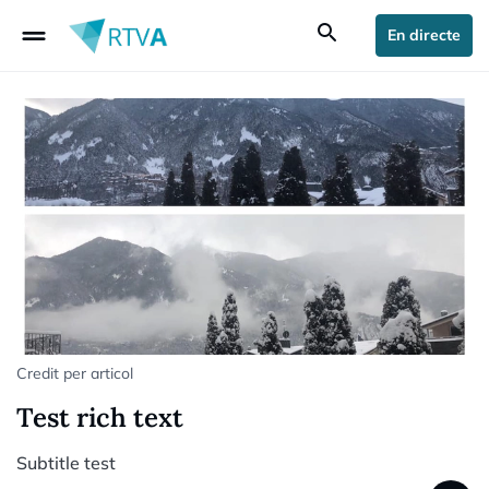
drag_handle
search
En directe
Credit per articol
Test rich text
Subtitle test