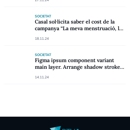
SOCIETAT
Casal sol·licita saber el cost de la
campanya “La meva menstruació, la
meva decisió”
18.11.24
SOCIETAT
Figma ipsum component variant
main layer. Arrange shadow stroke
pencil move object follower.
14.11.24