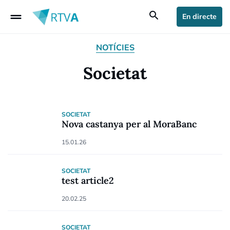
drag_handle
search
En directe
NOTÍCIES
Societat
SOCIETAT
Nova castanya per al MoraBanc
15.01.26
SOCIETAT
test article2
20.02.25
SOCIETAT