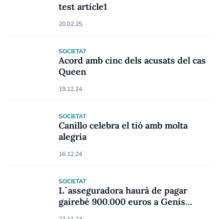
test article1
20.02.25
SOCIETAT
Acord amb cinc dels acusats del cas
Queen
19.12.24
SOCIETAT
Canillo celebra el tió amb molta
alegria
16.12.24
SOCIETAT
L`asseguradora haurà de pagar
gairebé 900.000 euros a Genís
Besolí
27.11.24