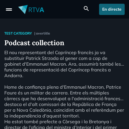
drag_handle
search
En directe
TEST CATEGORY
|
overtitle
Podcast collection
El nou representant del Copríncep francès ja va
substituir Patrick Strzoda al gener com a cap de
gabinet d'Emmanuel Macron. Ara, assumirà també les
funcions de representació del Copríncep francès a
Andorra.
Home de confiança plena d'Emmanuel Macron, Patrice
Faure és un militar de carrera. Entre els múltiples
càrrecs que ha desenvolupat a l'administració francesa,
destaca el d'alt comissari de la República de França
per a Nova Caledònia, coincidint amb el referèndum per
la independència d'aquest territori.
Ha estat també prefecte a Còrsega i la Bretanya i
director de l’oficina del ministre d’Interior i del primer