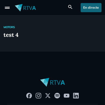
drag_handle
search
En directe
MOTORS
test 4