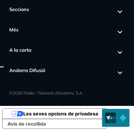
Seccions
Més
A la carta
Andorra Difusió
©
2026
Ràdio i Televisió d’Andorra, S.A.
Les seves opcions de privadesa
Avís de recollida