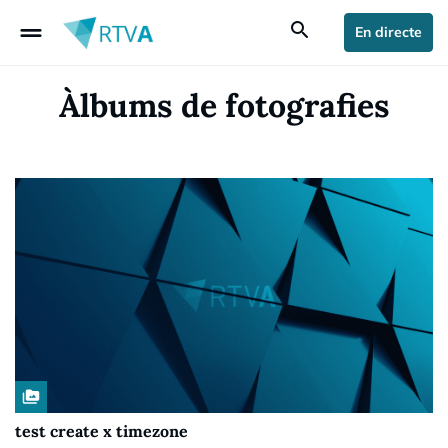
drag_handle
search
En directe
Àlbums de fotografies
perm_media
test create x timezone