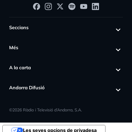
Seccions
Més
A la carta
Andorra Difusió
©
2026
Ràdio i Televisió d’Andorra, S.A.
Les seves opcions de privadesa