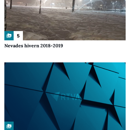
5
perm_media
Nevades hivern 2018-2019
perm_media