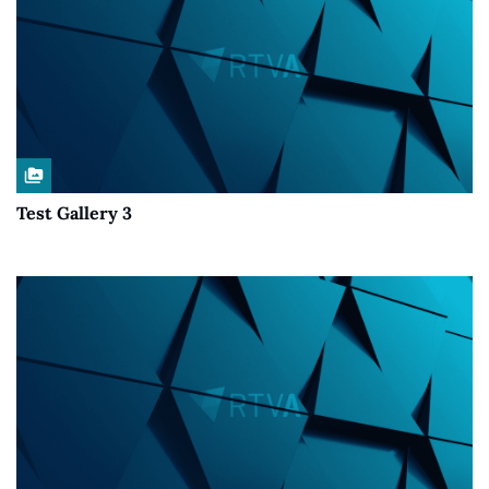
perm_media
Test Gallery 3