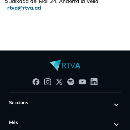
c/Baixada del Molí 24, Andorra la Vella.
rtva@rtva.ad
Seccions
Més