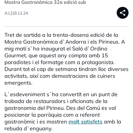
Mostra Gastronòmica 32a edició sub
share
|
A.L
18.11.24
Tret de sortida a la trenta-dosena edició de la
Mostra Gastronòmica d`Andorra i els Pirineus. A
mig matí s`ha inaugurat el Saló d`Ordino
Gourmet, que aquest any compta amb 15
paradistes i el formatge com a protagonista.
Durant tot el cap de setmana tindran lloc diverses
activitats, així com demostracions de cuiners
emergents.
L`esdeveniment s`ha convertit en un punt de
trobada de restauradors i aficionats de la
gastronomia del Pirineu. Des del Comú es vol
posicionar la parròquia com a referent
gastronòmic i es mostren
molt satisfets
amb la
rebuda d`enguany.