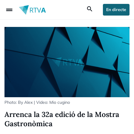
drag_handle
search
En directe
Photo: By Alex | Video: Mio cugino
Arrenca la 32a edició de la Mostra
Gastronòmica